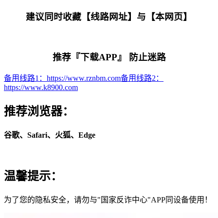
建议同时收藏【线路网址】与【本网页】
推荐『下载APP』 防止迷路
备用线路
1
：
https://www.rznbm.com
备用线路
2
：
https://www.k8900.com
推荐浏览器：
谷歌、Safari、火狐、Edge
温馨提示：
为了您的隐私安全，请勿与"国家反诈中心"APP同设备使用！