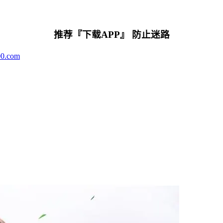
推荐『下载APP』 防止迷路
00.com