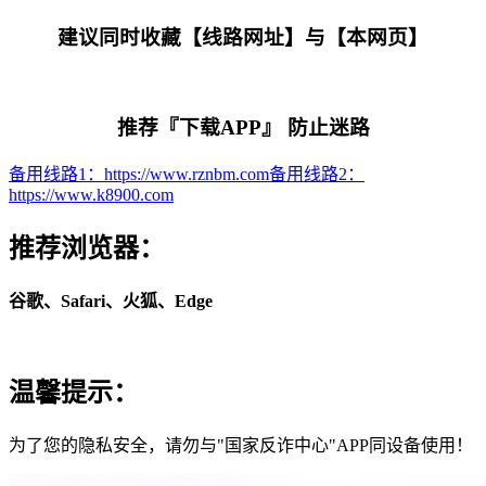
建议同时收藏【线路网址】与【本网页】
推荐『下载APP』 防止迷路
备用线路
1
：
https://www.rznbm.com
备用线路
2
：
https://www.k8900.com
推荐浏览器：
谷歌、Safari、火狐、Edge
温馨提示：
为了您的隐私安全，请勿与"国家反诈中心"APP同设备使用！