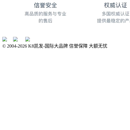
© 2004-
2026
K8凯发-国际大品牌 信誉保障 大额无忧